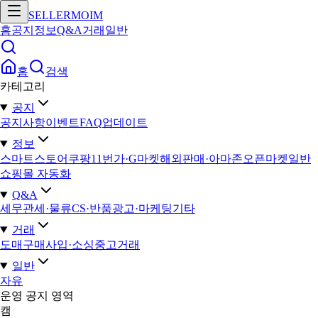
SELLERMOIM
홈
공지
정보
Q&A
거래
일반
홈
검색
카테고리
공지
공지사항
이벤트
FAQ
업데이트
정보
스마트스토어
쿠팡
11번가·G마켓
해외판매·아마존
오픈마켓일반
쇼핑몰 자동화
Q&A
세무
관세·물류
CS·반품
광고·마케팅
기타
거래
도매구매
사입·소싱
중고거래
일반
자유
운영 공지 영역
캠