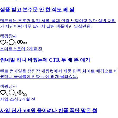
샘플 받고 본주문 안 한 적도 꽤 됨
텐트류는 무조건 직접 쳐봄. 폴대 연결 느낌이랑 원단 실밥 처리
가 사진이랑 너무 달라서 날린 샘플비만 몇십만원.
캠핑장사
2
1
55
스마트스토어
·
2개월 전
썸네일 하나 바꿨는데 CTR 두 배 뜬 얘기
텐트 썸네일을 캠핑장 세팅컷에서 제품 단독 화이트 배경으로 바
꿨더니 클릭률이 진짜 눈에 띄게 올라갔음.
캠핑장사
0
1
99
사입·소싱
·
2개월 전
사입 단가 500원 줄이려다 반품 폭탄 맞은 썰