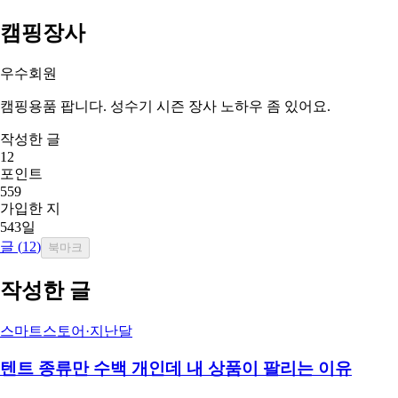
캠핑장사
우수회원
캠핑용품 팝니다. 성수기 시즌 장사 노하우 좀 있어요.
작성한 글
12
포인트
559
가입한 지
543일
글 (
12
)
북마크
작성한 글
스마트스토어
·
지난달
텐트 종류만 수백 개인데 내 상품이 팔리는 이유