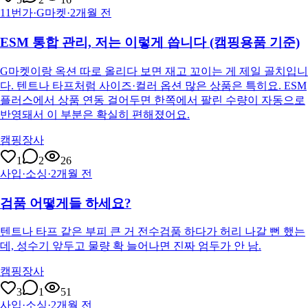
11번가·G마켓
·
2개월 전
ESM 통합 관리, 저는 이렇게 씁니다 (캠핑용품 기준)
G마켓이랑 옥션 따로 올리다 보면 재고 꼬이는 게 제일 골치입니
다. 텐트나 타프처럼 사이즈·컬러 옵션 많은 상품은 특히요. ESM
플러스에서 상품 연동 걸어두면 한쪽에서 팔린 수량이 자동으로
반영돼서 이 부분은 확실히 편해졌어요.
캠핑장사
1
2
26
사입·소싱
·
2개월 전
검품 어떻게들 하세요?
텐트나 타프 같은 부피 큰 거 전수검품 하다가 허리 나갈 뻔 했는
데, 성수기 앞두고 물량 확 늘어나면 진짜 엄두가 안 남.
캠핑장사
3
1
51
사입·소싱
·
2개월 전