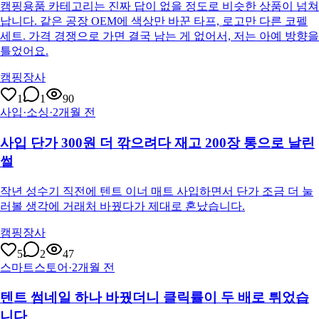
캠핑용품 카테고리는 진짜 답이 없을 정도로 비슷한 상품이 넘쳐
납니다. 같은 공장 OEM에 색상만 바꾼 타프, 로고만 다른 코펠
세트. 가격 경쟁으로 가면 결국 남는 게 없어서, 저는 아예 방향을
틀었어요.
캠핑장사
1
1
90
사입·소싱
·
2개월 전
사입 단가 300원 더 깎으려다 재고 200장 통으로 날린
썰
작년 성수기 직전에 텐트 이너 매트 사입하면서 단가 조금 더 눌
러볼 생각에 거래처 바꿨다가 제대로 혼났습니다.
캠핑장사
5
2
47
스마트스토어
·
2개월 전
텐트 썸네일 하나 바꿨더니 클릭률이 두 배로 튀었습
니다