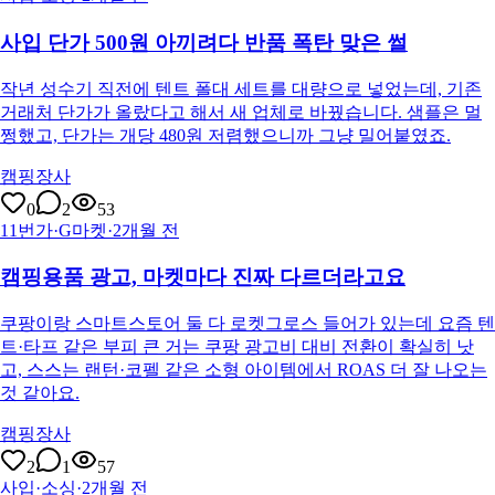
사입 단가 500원 아끼려다 반품 폭탄 맞은 썰
작년 성수기 직전에 텐트 폴대 세트를 대량으로 넣었는데, 기존
거래처 단가가 올랐다고 해서 새 업체로 바꿨습니다. 샘플은 멀
쩡했고, 단가는 개당 480원 저렴했으니까 그냥 밀어붙였죠.
캠핑장사
0
2
53
11번가·G마켓
·
2개월 전
캠핑용품 광고, 마켓마다 진짜 다르더라고요
쿠팡이랑 스마트스토어 둘 다 로켓그로스 들어가 있는데 요즘 텐
트·타프 같은 부피 큰 거는 쿠팡 광고비 대비 전환이 확실히 낫
고, 스스는 랜턴·코펠 같은 소형 아이템에서 ROAS 더 잘 나오는
것 같아요.
캠핑장사
2
1
57
사입·소싱
·
2개월 전