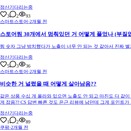
정산기다리는중
3
2
93
스마트스토어
·
2개월 전
스토어찜 30개에서 멈춰있던 거 어떻게 풀었나 (부질없
찜 숫자 그냥 방치했다가 노출이 너무 안 되는 것 같아서 진짜 별
정산기다리는중
5
3
36
스마트스토어
·
2개월 전
비슷한 거 널렸을 때 어떻게 살아남음??
같은 상품 수십 개 올라와 있으면 노출도 안 되고 마진도 다 같
게 잡음?? CS 답변 빠른 것도 은근 리뷰에 남던데 그게 포인트가
정산기다리는중
1
2
89
쿠팡
·
2개월 전