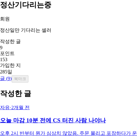
정산기다리는중
회원
정산일만 기다리는 셀러
작성한 글
9
포인트
153
가입한 지
285일
글 (
9
)
북마크
작성한 글
자유
·
2개월 전
오늘 마감 10분 전에 CS 터진 사람 나야나
오후 2시 반부터 뭔가 심상치 않았음. 주문 몰리고 포장하다가 운