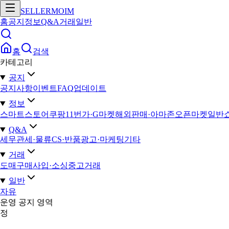
SELLERMOIM
홈
공지
정보
Q&A
거래
일반
홈
검색
카테고리
공지
공지사항
이벤트
FAQ
업데이트
정보
스마트스토어
쿠팡
11번가·G마켓
해외판매·아마존
오픈마켓일반
Q&A
세무
관세·물류
CS·반품
광고·마케팅
기타
거래
도매구매
사입·소싱
중고거래
일반
자유
운영 공지 영역
정