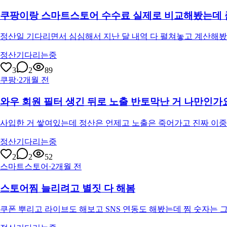
쿠팡이랑 스마트스토어 수수료 실제로 비교해봤는데 
정산일 기다리면서 심심해서 지난 달 내역 다 펼쳐놓고 계산해봤거든
정산기다리는중
3
2
89
쿠팡
·
2개월 전
와우 회원 필터 생긴 뒤로 노출 반토막난 거 나만인가
사입한 거 쌓여있는데 정산은 언제고 노출은 죽어가고 진짜 이중
정산기다리는중
2
2
52
스마트스토어
·
2개월 전
스토어찜 늘리려고 별짓 다 해봄
쿠폰 뿌리고 라이브도 해보고 SNS 연동도 해봤는데 찜 숫자는 그