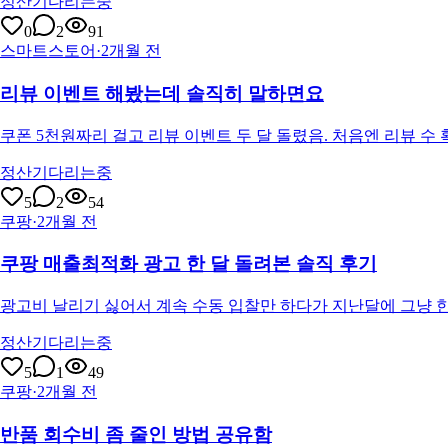
정산기다리는중
0
2
91
스마트스토어
·
2개월 전
리뷰 이벤트 해봤는데 솔직히 말하면요
쿠폰 5천원짜리 걸고 리뷰 이벤트 두 달 돌렸음. 처음엔 리뷰 
정산기다리는중
5
2
54
쿠팡
·
2개월 전
쿠팡 매출최적화 광고 한 달 돌려본 솔직 후기
광고비 날리기 싫어서 계속 수동 입찰만 하다가 지난달에 그냥 한
정산기다리는중
5
1
49
쿠팡
·
2개월 전
반품 회수비 좀 줄인 방법 공유함