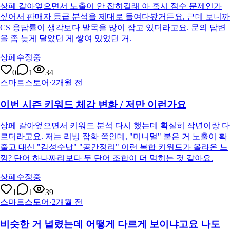
상페 갈아엎으면서 노출이 안 잡히길래 아 혹시 점수 문제인가
싶어서 판매자 등급 분석을 제대로 들여다봤거든요. 근데 보니까
CS 응답률이 생각보다 발목을 많이 잡고 있더라고요. 문의 답변
을 좀 늦게 달았던 게 쌓여 있었던 거.
상페수정중
0
1
34
스마트스토어
·
2개월 전
이번 시즌 키워드 체감 변화 / 저만 이런가요
상페 갈아엎으면서 키워드 분석 다시 했는데 확실히 작년이랑 다
르더라고요. 저는 리빙 잡화 쪽인데, "미니멀" 붙은 거 노출이 확
줄고 대신 "감성수납" "공간정리" 이런 복합 키워드가 올라온 느
낌? 단어 하나짜리보다 두 단어 조합이 더 먹히는 것 같아요.
상페수정중
1
1
39
스마트스토어
·
2개월 전
비슷한 거 널렸는데 어떻게 다르게 보이냐고요 나도