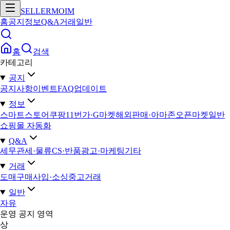
SELLERMOIM
홈
공지
정보
Q&A
거래
일반
홈
검색
카테고리
공지
공지사항
이벤트
FAQ
업데이트
정보
스마트스토어
쿠팡
11번가·G마켓
해외판매·아마존
오픈마켓일반
쇼핑몰 자동화
Q&A
세무
관세·물류
CS·반품
광고·마케팅
기타
거래
도매구매
사입·소싱
중고거래
일반
자유
운영 공지 영역
상