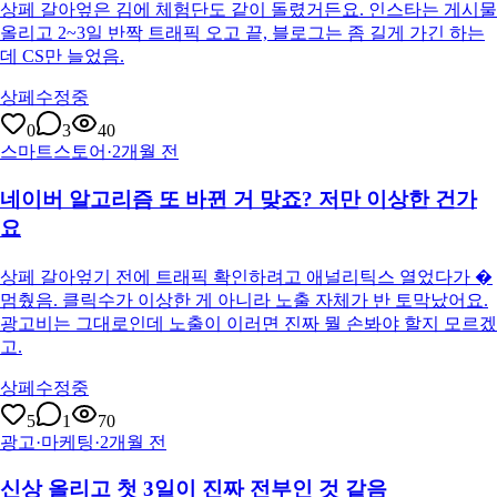
상페 갈아엎은 김에 체험단도 같이 돌렸거든요. 인스타는 게시물
올리고 2~3일 반짝 트래픽 오고 끝, 블로그는 좀 길게 가긴 하는
데 CS만 늘었음.
상페수정중
0
3
40
스마트스토어
·
2개월 전
네이버 알고리즘 또 바뀐 거 맞죠? 저만 이상한 건가
요
상페 갈아엎기 전에 트래픽 확인하려고 애널리틱스 열었다가 �
멈췄음. 클릭수가 이상한 게 아니라 노출 자체가 반 토막났어요.
광고비는 그대로인데 노출이 이러면 진짜 뭘 손봐야 할지 모르겠
고.
상페수정중
5
1
70
광고·마케팅
·
2개월 전
신상 올리고 첫 3일이 진짜 전부인 것 같음