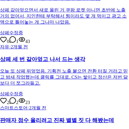
상페 갈아엎으면서 새로 올린 거 쿠팡 로켓 아니면 초반에 노출
거의 없어서, 지인한테 부탁해서 찜이라도 몇 개 먹이고 광고 소
액으로 틀어놓는 게 그나마 나았음.
상페수정중
0
1
43
자유
·
2개월 전
상페 세 번 갈아엎고 나서 드는 생각
오늘 또 상페 뒤엎었음. 기획전 노출 붙으면 전환 터질 거라고 믿
고 밤새 작업했는데 클릭률 그대로. CS는 쌓이고 정산은 저번 달
보다 더 쪼그라들고.
상페수정중
2
2
23
스마트스토어
·
2개월 전
판매자 점수 올리려고 진짜 별별 짓 다 해봤는데