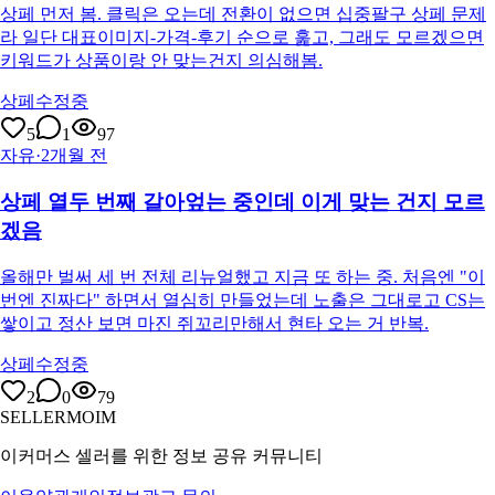
상페 먼저 봄. 클릭은 오는데 전환이 없으면 십중팔구 상페 문제
라 일단 대표이미지-가격-후기 순으로 훑고, 그래도 모르겠으면
키워드가 상품이랑 안 맞는건지 의심해봄.
상페수정중
5
1
97
자유
·
2개월 전
상페 열두 번째 갈아엎는 중인데 이게 맞는 건지 모르
겠음
올해만 벌써 세 번 전체 리뉴얼했고 지금 또 하는 중. 처음엔 "이
번엔 진짜다" 하면서 열심히 만들었는데 노출은 그대로고 CS는
쌓이고 정산 보면 마진 쥐꼬리만해서 현타 오는 거 반복.
상페수정중
2
0
79
SELLERMOIM
이커머스 셀러를 위한 정보 공유 커뮤니티