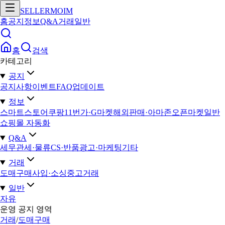
SELLERMOIM
홈
공지
정보
Q&A
거래
일반
홈
검색
카테고리
공지
공지사항
이벤트
FAQ
업데이트
정보
스마트스토어
쿠팡
11번가·G마켓
해외판매·아마존
오픈마켓일반
쇼핑몰 자동화
Q&A
세무
관세·물류
CS·반품
광고·마케팅
기타
거래
도매구매
사입·소싱
중고거래
일반
자유
운영 공지 영역
거래
/
도매구매