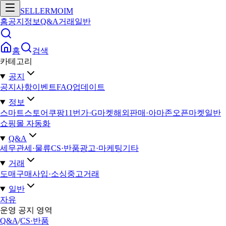
SELLERMOIM
홈
공지
정보
Q&A
거래
일반
홈
검색
카테고리
공지
공지사항
이벤트
FAQ
업데이트
정보
스마트스토어
쿠팡
11번가·G마켓
해외판매·아마존
오픈마켓일반
쇼핑몰 자동화
Q&A
세무
관세·물류
CS·반품
광고·마케팅
기타
거래
도매구매
사입·소싱
중고거래
일반
자유
운영 공지 영역
Q&A
/
CS·반품