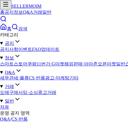
SELLERMOIM
홈
공지
정보
Q&A
거래
일반
홈
검색
카테고리
공지
공지사항
이벤트
FAQ
업데이트
정보
스마트스토어
쿠팡
11번가·G마켓
해외판매·아마존
오픈마켓일반
Q&A
세무
관세·물류
CS·반품
광고·마케팅
기타
거래
도매구매
사입·소싱
중고거래
일반
자유
운영 공지 영역
Q&A
/
CS·반품