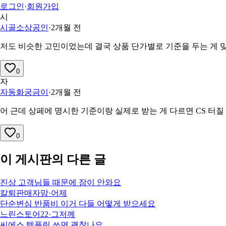
로그인
·
회원가입
시
시골소상공인
·
2개월 전
저도 비슷한 고민이었는데 결국 상품 단가별로 기준을 두는 게 맞
0
자
자동화궁금이
·
2개월 전
어 근데 상페에 명시한 기준이랑 실제로 받는 게 다르면 CS 터질
0
이 게시판의 다른 글
진상 고객님들 때문에 잠이 안와요
칼퇴판매자맘
·
어제
단순변심 반품비 이거 다들 어떻게 받으세요
느린스토어22
·
그저께
씨에스 템플릿 쓰면 괜찮나요