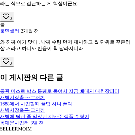
라는 식으로 접근하는 게 핵심이군요!
0
불
불면셀러
·
2개월 전
와 진짜 이거 맞아.. 낙찌 수량 먼저 제시하고 월 단위로 꾸준히
살 거라고 하니까 반응이 확 달라지더라
0
이 게시판의 다른 글
통관 미스로 박스 통째로 묶여서 지금 배대지 대환장파티
새벽시장출근
·
그저께
1688에서 사입할때 꿀팁 하나 푼다
새벽시장출근
·
그저께
새벽에 털린 줄 알았던 지난주 샘플 수령기
동대문사입러
·
3일 전
SELLERMOIM