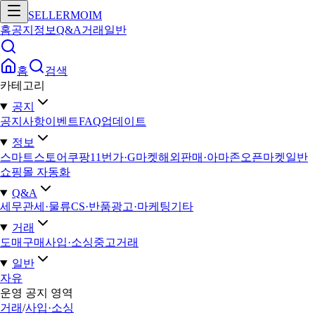
SELLERMOIM
홈
공지
정보
Q&A
거래
일반
홈
검색
카테고리
공지
공지사항
이벤트
FAQ
업데이트
정보
스마트스토어
쿠팡
11번가·G마켓
해외판매·아마존
오픈마켓일반
쇼핑몰 자동화
Q&A
세무
관세·물류
CS·반품
광고·마케팅
기타
거래
도매구매
사입·소싱
중고거래
일반
자유
운영 공지 영역
거래
/
사입·소싱