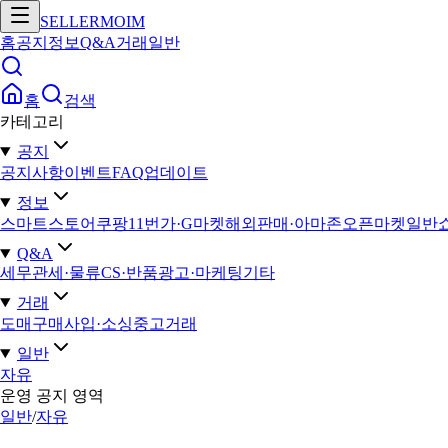
SELLERMOIM
홈
공지
정보
Q&A
거래
일반
홈
검색
카테고리
공지
공지사항
이벤트
FAQ
업데이트
정보
스마트스토어
쿠팡
11번가·G마켓
해외판매·아마존
오픈마켓일반
Q&A
세무
관세·물류
CS·반품
광고·마케팅
기타
거래
도매구매
사입·소싱
중고거래
일반
자유
운영 공지 영역
일반
/
자유