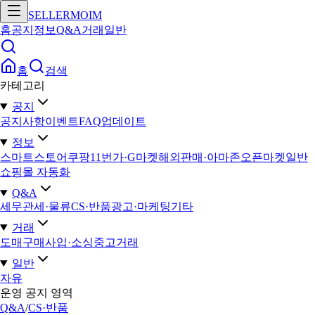
SELLERMOIM
홈
공지
정보
Q&A
거래
일반
홈
검색
카테고리
공지
공지사항
이벤트
FAQ
업데이트
정보
스마트스토어
쿠팡
11번가·G마켓
해외판매·아마존
오픈마켓일반
쇼핑몰 자동화
Q&A
세무
관세·물류
CS·반품
광고·마케팅
기타
거래
도매구매
사입·소싱
중고거래
일반
자유
운영 공지 영역
Q&A
/
CS·반품