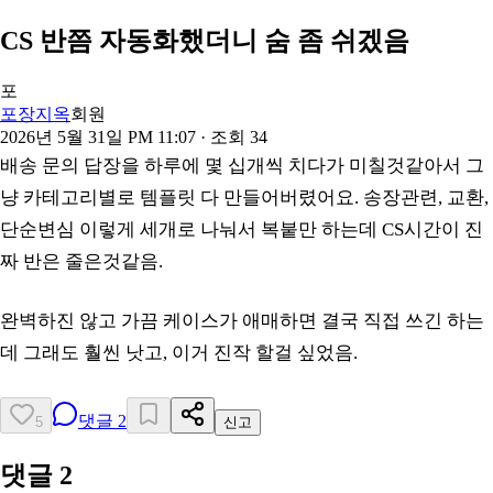
CS 반쯤 자동화했더니 숨 좀 쉬겠음
포
포장지옥
회원
2026년 5월 31일 PM 11:07
· 조회
34
배송 문의 답장을 하루에 몇 십개씩 치다가 미칠것같아서 그
냥 카테고리별로 템플릿 다 만들어버렸어요. 송장관련, 교환,
단순변심 이렇게 세개로 나눠서 복붙만 하는데 CS시간이 진
짜 반은 줄은것같음.
완벽하진 않고 가끔 케이스가 애매하면 결국 직접 쓰긴 하는
데 그래도 훨씬 낫고, 이거 진작 할걸 싶었음.
댓글
2
5
신고
댓글
2