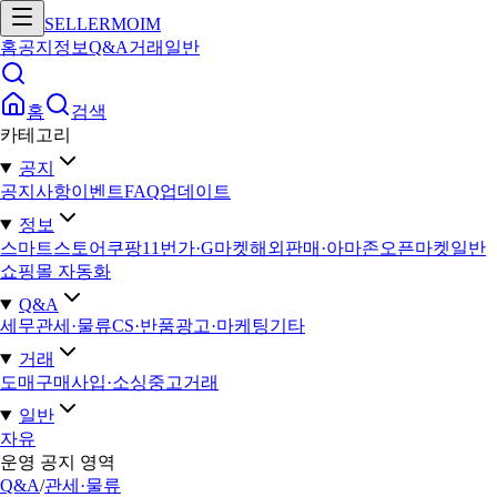
SELLERMOIM
홈
공지
정보
Q&A
거래
일반
홈
검색
카테고리
공지
공지사항
이벤트
FAQ
업데이트
정보
스마트스토어
쿠팡
11번가·G마켓
해외판매·아마존
오픈마켓일반
쇼핑몰 자동화
Q&A
세무
관세·물류
CS·반품
광고·마케팅
기타
거래
도매구매
사입·소싱
중고거래
일반
자유
운영 공지 영역
Q&A
/
관세·물류