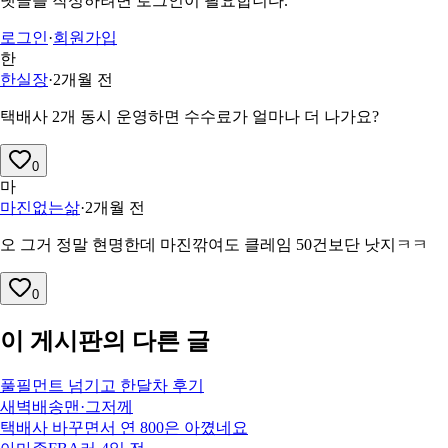
댓글을 작성하려면 로그인이 필요합니다.
로그인
·
회원가입
한
한실장
·
2개월 전
택배사 2개 동시 운영하면 수수료가 얼마나 더 나가요?
0
마
마진없는삶
·
2개월 전
오 그거 정말 현명한데 마진깎여도 클레임 50건보단 낫지ㅋㅋ
0
이 게시판의 다른 글
풀필먼트 넘기고 한달차 후기
새벽배송맨
·
그저께
택배사 바꾸면서 연 800은 아꼈네요