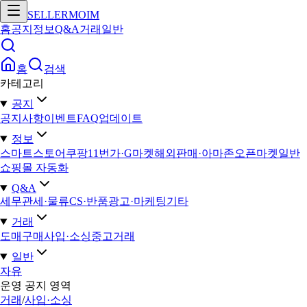
SELLERMOIM
홈
공지
정보
Q&A
거래
일반
홈
검색
카테고리
공지
공지사항
이벤트
FAQ
업데이트
정보
스마트스토어
쿠팡
11번가·G마켓
해외판매·아마존
오픈마켓일반
쇼핑몰 자동화
Q&A
세무
관세·물류
CS·반품
광고·마케팅
기타
거래
도매구매
사입·소싱
중고거래
일반
자유
운영 공지 영역
거래
/
사입·소싱