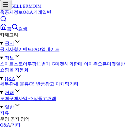
SELLERMOIM
홈
공지
정보
Q&A
거래
일반
홈
검색
카테고리
공지
공지사항
이벤트
FAQ
업데이트
정보
스마트스토어
쿠팡
11번가·G마켓
해외판매·아마존
오픈마켓일반
쇼핑몰 자동화
Q&A
세무
관세·물류
CS·반품
광고·마케팅
기타
거래
도매구매
사입·소싱
중고거래
일반
자유
운영 공지 영역
Q&A
/
기타