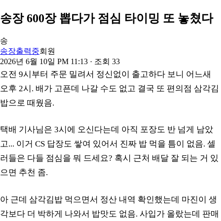
송장 600장 뽑다가 점심 타이밍 또 놓쳤다
송
송장출력중
회원
2026년 6월 10일 PM 11:13
· 조회
33
오전 9시부터 주문 밀려서 정신없이 출고하다 보니 어느새
오후 2시. 배가 고픈데 나갈 수도 없고 결국 또 편의점 삼각김
밥으로 때웠음.
택배 기사님은 3시에 오신다는데 아직 포장도 반 넘게 남았
고... 이거 CS 답장도 쌓여 있어서 진짜 밥 먹을 틈이 없음. 셀
러들은 다들 점심을 뭐 드세요? 혹시 근처 배달 잘 되는 거 있
으면 추천 좀.
아 근데 삼각김밥 먹으면서 정산 내역 확인했는데 마진이 생
각보다 더 박하게 나와서 밥맛도 없음. 사입가 올랐는데 판매