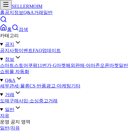
SELLERMOIM
홈
공지
정보
Q&A
거래
일반
홈
검색
카테고리
공지
공지사항
이벤트
FAQ
업데이트
정보
스마트스토어
쿠팡
11번가·G마켓
해외판매·아마존
오픈마켓일반
쇼핑몰 자동화
Q&A
세무
관세·물류
CS·반품
광고·마케팅
기타
거래
도매구매
사입·소싱
중고거래
일반
자유
운영 공지 영역
일반
/
자유