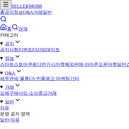
SELLERMOIM
홈
공지
정보
Q&A
거래
일반
홈
검색
카테고리
공지
공지사항
이벤트
FAQ
업데이트
정보
스마트스토어
쿠팡
11번가·G마켓
해외판매·아마존
오픈마켓일반
Q&A
세무
관세·물류
CS·반품
광고·마케팅
기타
거래
도매구매
사입·소싱
중고거래
일반
자유
운영 공지 영역
일반
/
자유