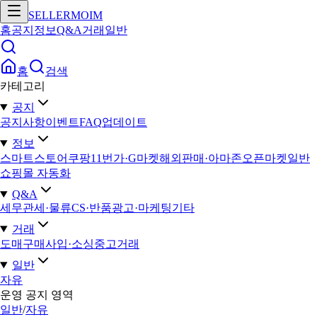
SELLERMOIM
홈
공지
정보
Q&A
거래
일반
홈
검색
카테고리
공지
공지사항
이벤트
FAQ
업데이트
정보
스마트스토어
쿠팡
11번가·G마켓
해외판매·아마존
오픈마켓일반
쇼핑몰 자동화
Q&A
세무
관세·물류
CS·반품
광고·마케팅
기타
거래
도매구매
사입·소싱
중고거래
일반
자유
운영 공지 영역
일반
/
자유