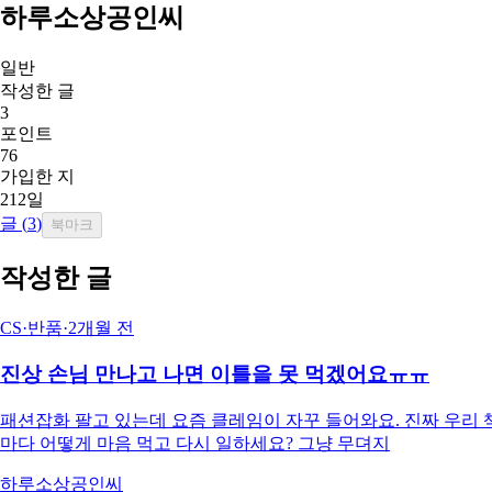
하루소상공인씨
일반
작성한 글
3
포인트
76
가입한 지
212일
글 (
3
)
북마크
작성한 글
CS·반품
·
2개월 전
진상 손님 만나고 나면 이틀을 못 먹겠어요ㅠㅠ
패션잡화 팔고 있는데 요즘 클레임이 자꾸 들어와요. 진짜 우리 책
마다 어떻게 마음 먹고 다시 일하세요? 그냥 무뎌지
하루소상공인씨