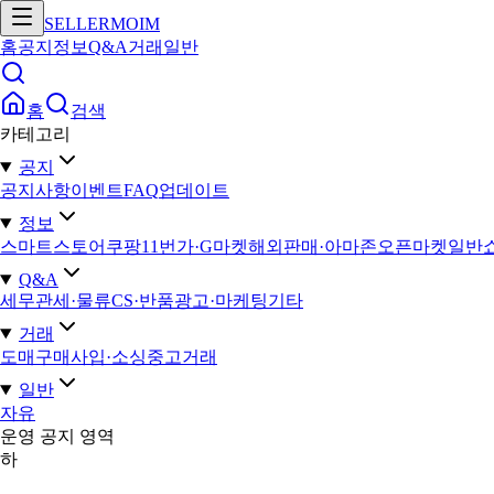
SELLERMOIM
홈
공지
정보
Q&A
거래
일반
홈
검색
카테고리
공지
공지사항
이벤트
FAQ
업데이트
정보
스마트스토어
쿠팡
11번가·G마켓
해외판매·아마존
오픈마켓일반
Q&A
세무
관세·물류
CS·반품
광고·마케팅
기타
거래
도매구매
사입·소싱
중고거래
일반
자유
운영 공지 영역
하