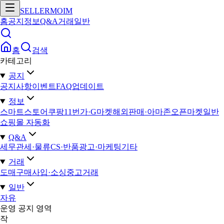
SELLERMOIM
홈
공지
정보
Q&A
거래
일반
홈
검색
카테고리
공지
공지사항
이벤트
FAQ
업데이트
정보
스마트스토어
쿠팡
11번가·G마켓
해외판매·아마존
오픈마켓일반
쇼핑몰 자동화
Q&A
세무
관세·물류
CS·반품
광고·마케팅
기타
거래
도매구매
사입·소싱
중고거래
일반
자유
운영 공지 영역
작