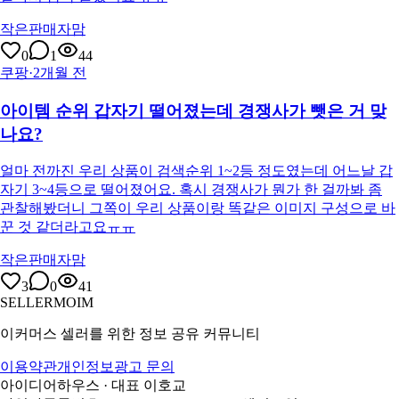
작은판매자맘
0
1
44
쿠팡
·
2개월 전
아이템 순위 갑자기 떨어졌는데 경쟁사가 뺏은 거 맞
나요?
얼마 전까진 우리 상품이 검색순위 1~2등 정도였는데 어느날 갑
자기 3~4등으로 떨어졌어요. 혹시 경쟁사가 뭔가 한 걸까봐 좀
관찰해봤더니 그쪽이 우리 상품이랑 똑같은 이미지 구성으로 바
꾼 것 같더라고요ㅠㅠ
작은판매자맘
3
0
41
SELLERMOIM
이커머스 셀러를 위한 정보 공유 커뮤니티
이용약관
개인정보
광고 문의
아이디어하우스 · 대표 이호교