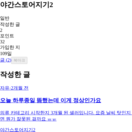
야간스토어지기2
일반
작성한 글
2
포인트
32
가입한 지
109일
글 (
2
)
북마크
작성한 글
자유
·
2개월 전
오늘 하루종일 뜸했는데 이게 정상인가요
의류 카테고리 시작한지 3개월 된 셀러입니다. 요즘 날씨 탓인
면 뭔가 잘못된 걸까요 ㅠㅠ
야간스토어지기2