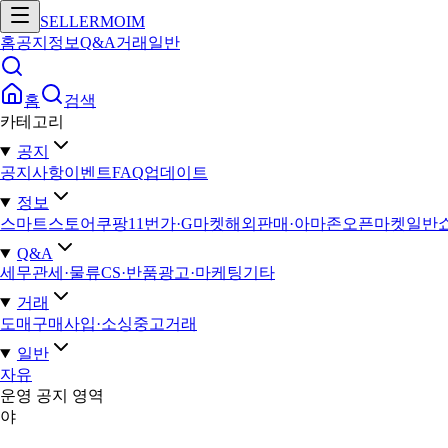
SELLERMOIM
홈
공지
정보
Q&A
거래
일반
홈
검색
카테고리
공지
공지사항
이벤트
FAQ
업데이트
정보
스마트스토어
쿠팡
11번가·G마켓
해외판매·아마존
오픈마켓일반
Q&A
세무
관세·물류
CS·반품
광고·마케팅
기타
거래
도매구매
사입·소싱
중고거래
일반
자유
운영 공지 영역
야