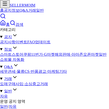
SELLERMOIM
홈
공지
정보
Q&A
거래
일반
홈
검색
카테고리
공지
공지사항
이벤트
FAQ
업데이트
정보
스마트스토어
쿠팡
11번가·G마켓
해외판매·아마존
오픈마켓일반
쇼핑몰 자동화
Q&A
세무
관세·물류
CS·반품
광고·마케팅
기타
거래
도매구매
사입·소싱
중고거래
일반
자유
운영 공지 영역
일반
/
자유