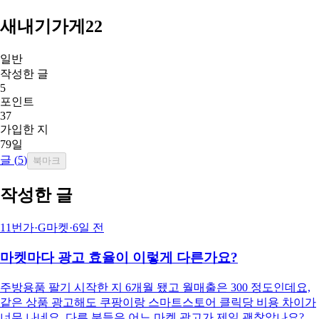
새내기가게22
일반
작성한 글
5
포인트
37
가입한 지
79일
글 (
5
)
북마크
작성한 글
11번가·G마켓
·
6일 전
마켓마다 광고 효율이 이렇게 다른가요?
주방용품 팔기 시작한 지 6개월 됐고 월매출은 300 정도인데요,
같은 상품 광고해도 쿠팡이랑 스마트스토어 클릭당 비용 차이가
너무 나네요. 다른 분들은 어느 마켓 광고가 제일 괜찮았나요?