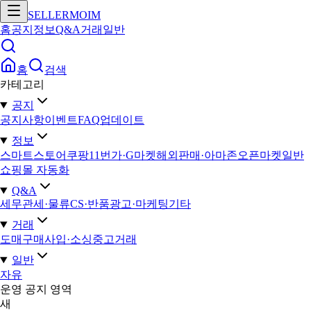
SELLERMOIM
홈
공지
정보
Q&A
거래
일반
홈
검색
카테고리
공지
공지사항
이벤트
FAQ
업데이트
정보
스마트스토어
쿠팡
11번가·G마켓
해외판매·아마존
오픈마켓일반
쇼핑몰 자동화
Q&A
세무
관세·물류
CS·반품
광고·마케팅
기타
거래
도매구매
사입·소싱
중고거래
일반
자유
운영 공지 영역
새