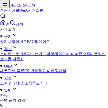
SELLERMOIM
홈
공지
정보
Q&A
거래
일반
홈
검색
카테고리
공지
공지사항
이벤트
FAQ
업데이트
정보
스마트스토어
쿠팡
11번가·G마켓
해외판매·아마존
오픈마켓일반
쇼핑몰 자동화
Q&A
세무
관세·물류
CS·반품
광고·마케팅
기타
거래
도매구매
사입·소싱
중고거래
일반
자유
운영 공지 영역
맘