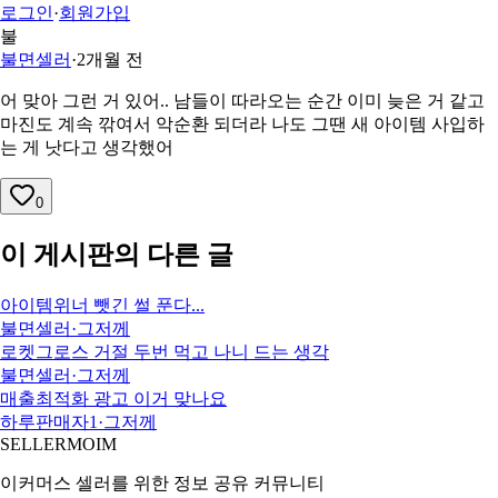
로그인
·
회원가입
불
불면셀러
·
2개월 전
어 맞아 그런 거 있어.. 남들이 따라오는 순간 이미 늦은 거 같고
마진도 계속 깎여서 악순환 되더라 나도 그땐 새 아이템 사입하
는 게 낫다고 생각했어
0
이 게시판의 다른 글
아이템위너 뺏긴 썰 푼다...
불면셀러
·
그저께
로켓그로스 거절 두번 먹고 나니 드는 생각
불면셀러
·
그저께
매출최적화 광고 이거 맞나요
하루판매자1
·
그저께
SELLERMOIM
이커머스 셀러를 위한 정보 공유 커뮤니티