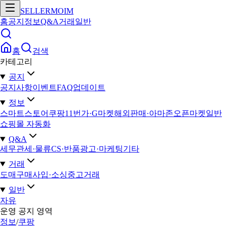
SELLERMOIM
홈
공지
정보
Q&A
거래
일반
홈
검색
카테고리
공지
공지사항
이벤트
FAQ
업데이트
정보
스마트스토어
쿠팡
11번가·G마켓
해외판매·아마존
오픈마켓일반
쇼핑몰 자동화
Q&A
세무
관세·물류
CS·반품
광고·마케팅
기타
거래
도매구매
사입·소싱
중고거래
일반
자유
운영 공지 영역
정보
/
쿠팡