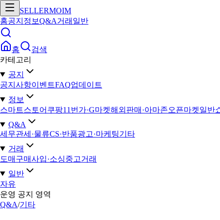
SELLERMOIM
홈
공지
정보
Q&A
거래
일반
홈
검색
카테고리
공지
공지사항
이벤트
FAQ
업데이트
정보
스마트스토어
쿠팡
11번가·G마켓
해외판매·아마존
오픈마켓일반
Q&A
세무
관세·물류
CS·반품
광고·마케팅
기타
거래
도매구매
사입·소싱
중고거래
일반
자유
운영 공지 영역
Q&A
/
기타