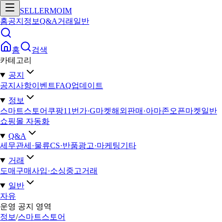
SELLERMOIM
홈
공지
정보
Q&A
거래
일반
홈
검색
카테고리
공지
공지사항
이벤트
FAQ
업데이트
정보
스마트스토어
쿠팡
11번가·G마켓
해외판매·아마존
오픈마켓일반
쇼핑몰 자동화
Q&A
세무
관세·물류
CS·반품
광고·마케팅
기타
거래
도매구매
사입·소싱
중고거래
일반
자유
운영 공지 영역
정보
/
스마트스토어