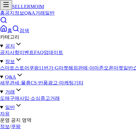
SELLERMOIM
홈
공지
정보
Q&A
거래
일반
홈
검색
카테고리
공지
공지사항
이벤트
FAQ
업데이트
정보
스마트스토어
쿠팡
11번가·G마켓
해외판매·아마존
오픈마켓일반
Q&A
세무
관세·물류
CS·반품
광고·마케팅
기타
거래
도매구매
사입·소싱
중고거래
일반
자유
운영 공지 영역
정보
/
쿠팡