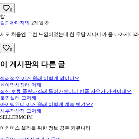
0
칼
칼퇴판매자맘
·
2개월 전
저도 처음엔 그런 느낌이었는데 한 두달 지나니까 좀 나아지더라고
0
이 게시판의 다른 글
셀러점수 이거 원래 이렇게 깎이나요
육아맘사장러
·
어제
정산 보류 풀렸다길래 들어가봤더니 반품 사유가 가관이네요
불면셀러
·
그저께
아이템위너 이거 원래 이렇게 계속 뺏겨요?
사부작상점
·
그저께
SELLERMOIM
이커머스 셀러를 위한 정보 공유 커뮤니티