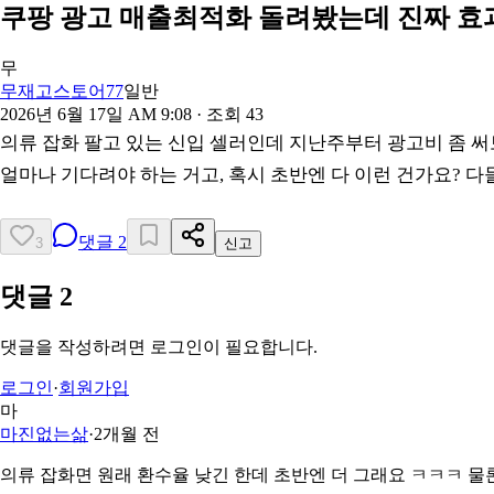
쿠팡 광고 매출최적화 돌려봤는데 진짜 효
무
무재고스토어77
일반
2026년 6월 17일 AM 9:08
· 조회
43
의류 잡화 팔고 있는 신입 셀러인데 지난주부터 광고비 좀 
얼마나 기다려야 하는 거고, 혹시 초반엔 다 이런 건가요? 
댓글
2
3
신고
댓글
2
댓글을 작성하려면 로그인이 필요합니다.
로그인
·
회원가입
마
마진없는삶
·
2개월 전
의류 잡화면 원래 환수율 낮긴 한데 초반엔 더 그래요 ㅋㅋㅋ 물론