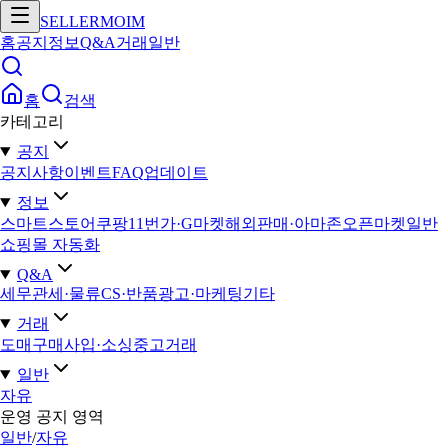
SELLERMOIM
홈
공지
정보
Q&A
거래
일반
홈
검색
카테고리
공지
공지사항
이벤트
FAQ
업데이트
정보
스마트스토어
쿠팡
11번가·G마켓
해외판매·아마존
오픈마켓일반
쇼핑몰 자동화
Q&A
세무
관세·물류
CS·반품
광고·마케팅
기타
거래
도매구매
사입·소싱
중고거래
일반
자유
운영 공지 영역
일반
/
자유