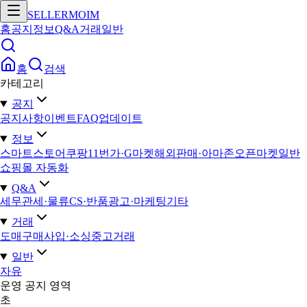
SELLERMOIM
홈
공지
정보
Q&A
거래
일반
홈
검색
카테고리
공지
공지사항
이벤트
FAQ
업데이트
정보
스마트스토어
쿠팡
11번가·G마켓
해외판매·아마존
오픈마켓일반
쇼핑몰 자동화
Q&A
세무
관세·물류
CS·반품
광고·마케팅
기타
거래
도매구매
사입·소싱
중고거래
일반
자유
운영 공지 영역
초