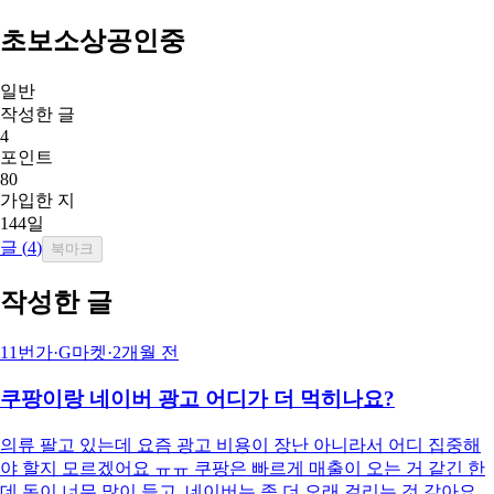
초보소상공인중
일반
작성한 글
4
포인트
80
가입한 지
144일
글 (
4
)
북마크
작성한 글
11번가·G마켓
·
2개월 전
쿠팡이랑 네이버 광고 어디가 더 먹히나요?
의류 팔고 있는데 요즘 광고 비용이 장난 아니라서 어디 집중해
야 할지 모르겠어요 ㅠㅠ 쿠팡은 빠르게 매출이 오는 거 같긴 한
데 돈이 너무 많이 들고, 네이버는 좀 더 오래 걸리는 것 같아요.