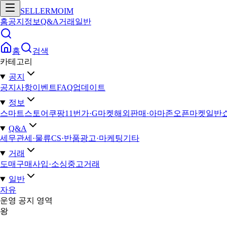
SELLERMOIM
홈
공지
정보
Q&A
거래
일반
홈
검색
카테고리
공지
공지사항
이벤트
FAQ
업데이트
정보
스마트스토어
쿠팡
11번가·G마켓
해외판매·아마존
오픈마켓일반
Q&A
세무
관세·물류
CS·반품
광고·마케팅
기타
거래
도매구매
사입·소싱
중고거래
일반
자유
운영 공지 영역
왕