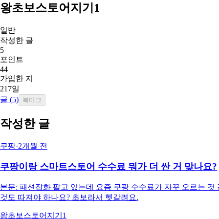
왕초보스토어지기1
일반
작성한 글
5
포인트
44
가입한 지
217일
글 (
5
)
북마크
작성한 글
쿠팡
·
2개월 전
쿠팡이랑 스마트스토어 수수료 뭐가 더 싼 거 맞나요?
본문: 패션잡화 팔고 있는데 요즘 쿠팡 수수료가 자꾸 오르는 것
것도 따져야 하나요? 초보라서 헷갈려요.
왕초보스토어지기1