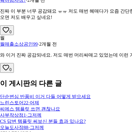
육아맘사장7
·
2개월 전
진짜 이 부분 너무 공감돼요 ㅠㅠ 저도 매번 헤매다가 요즘 간단
오면 저도 배우고 싶네요!
0
월
월매출소상공인99
·
2개월 전
와 이거 진짜 공감되네요. 저도 매번 머리싸매고 있었는데 이런 
0
이 게시판의 다른 글
단순변심 반품비 이거 다들 어떻게 받으세요
느린스토어22
·
어제
씨에스 템플릿 쓰면 괜찮나요
사부작상점1
·
그저께
CS 답변 템플릿 써보신 분들 효과 있나요?
오늘도사장88
·
그저께