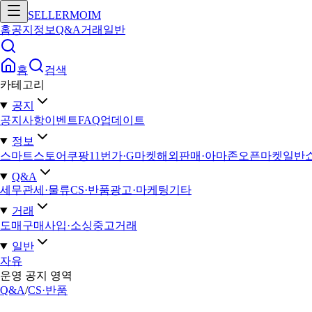
SELLERMOIM
홈
공지
정보
Q&A
거래
일반
홈
검색
카테고리
공지
공지사항
이벤트
FAQ
업데이트
정보
스마트스토어
쿠팡
11번가·G마켓
해외판매·아마존
오픈마켓일반
Q&A
세무
관세·물류
CS·반품
광고·마케팅
기타
거래
도매구매
사입·소싱
중고거래
일반
자유
운영 공지 영역
Q&A
/
CS·반품