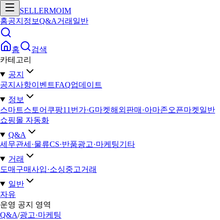
SELLERMOIM
홈
공지
정보
Q&A
거래
일반
홈
검색
카테고리
공지
공지사항
이벤트
FAQ
업데이트
정보
스마트스토어
쿠팡
11번가·G마켓
해외판매·아마존
오픈마켓일반
쇼핑몰 자동화
Q&A
세무
관세·물류
CS·반품
광고·마케팅
기타
거래
도매구매
사입·소싱
중고거래
일반
자유
운영 공지 영역
Q&A
/
광고·마케팅