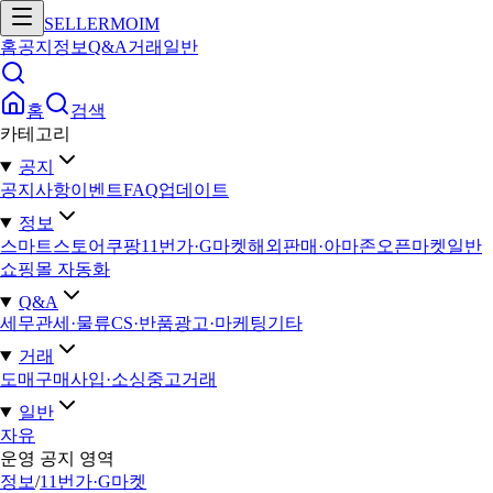
SELLERMOIM
홈
공지
정보
Q&A
거래
일반
홈
검색
카테고리
공지
공지사항
이벤트
FAQ
업데이트
정보
스마트스토어
쿠팡
11번가·G마켓
해외판매·아마존
오픈마켓일반
쇼핑몰 자동화
Q&A
세무
관세·물류
CS·반품
광고·마케팅
기타
거래
도매구매
사입·소싱
중고거래
일반
자유
운영 공지 영역
정보
/
11번가·G마켓