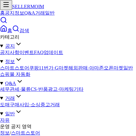
SELLERMOIM
홈
공지
정보
Q&A
거래
일반
홈
검색
카테고리
공지
공지사항
이벤트
FAQ
업데이트
정보
스마트스토어
쿠팡
11번가·G마켓
해외판매·아마존
오픈마켓일반
쇼핑몰 자동화
Q&A
세무
관세·물류
CS·반품
광고·마케팅
기타
거래
도매구매
사입·소싱
중고거래
일반
자유
운영 공지 영역
정보
/
스마트스토어