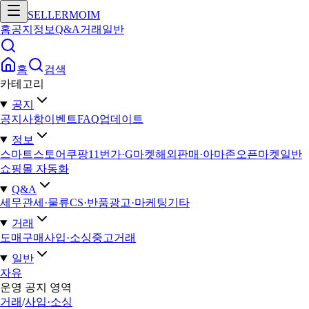
SELLERMOIM
홈
공지
정보
Q&A
거래
일반
홈
검색
카테고리
공지
공지사항
이벤트
FAQ
업데이트
정보
스마트스토어
쿠팡
11번가·G마켓
해외판매·아마존
오픈마켓일반
쇼핑몰 자동화
Q&A
세무
관세·물류
CS·반품
광고·마케팅
기타
거래
도매구매
사입·소싱
중고거래
일반
자유
운영 공지 영역
거래
/
사입·소싱