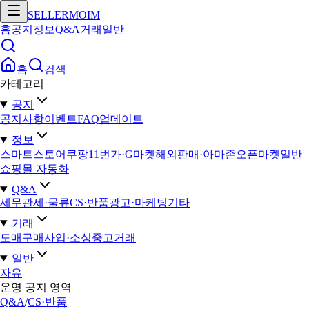
SELLERMOIM
홈
공지
정보
Q&A
거래
일반
홈
검색
카테고리
공지
공지사항
이벤트
FAQ
업데이트
정보
스마트스토어
쿠팡
11번가·G마켓
해외판매·아마존
오픈마켓일반
쇼핑몰 자동화
Q&A
세무
관세·물류
CS·반품
광고·마케팅
기타
거래
도매구매
사입·소싱
중고거래
일반
자유
운영 공지 영역
Q&A
/
CS·반품