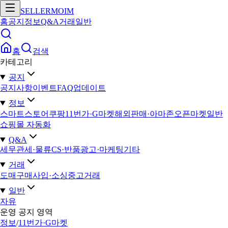
SELLERMOIM
홈
공지
정보
Q&A
거래
일반
홈
검색
카테고리
공지
공지사항
이벤트
FAQ
업데이트
정보
스마트스토어
쿠팡
11번가·G마켓
해외판매·아마존
오픈마켓일반
쇼핑몰 자동화
Q&A
세무
관세·물류
CS·반품
광고·마케팅
기타
거래
도매구매
사입·소싱
중고거래
일반
자유
운영 공지 영역
정보
/
11번가·G마켓