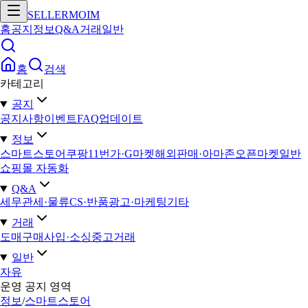
SELLERMOIM
홈
공지
정보
Q&A
거래
일반
홈
검색
카테고리
공지
공지사항
이벤트
FAQ
업데이트
정보
스마트스토어
쿠팡
11번가·G마켓
해외판매·아마존
오픈마켓일반
쇼핑몰 자동화
Q&A
세무
관세·물류
CS·반품
광고·마케팅
기타
거래
도매구매
사입·소싱
중고거래
일반
자유
운영 공지 영역
정보
/
스마트스토어