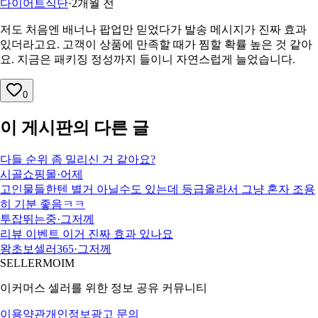
다이어트식단
·
2개월 전
저도 처음엔 배너나 팝업만 믿었다가 발송 메시지가 진짜 효과
있더라고요. 고객이 상품에 만족할 때가 찜할 확률 높은 것 같아
요. 지금은 패키징 정성까지 들이니 자연스럽게 늘었습니다.
0
이 게시판의 다른 글
다들 순위 좀 밀리신 거 같아요?
시골쇼핑몰
·
어제
고인물들한텐 별거 아닐수도 있는데 등급올라서 그냥 혼자 조용
히 기분 좋음ㅋㅋ
투잡뛰는중
·
그저께
리뷰 이벤트 이거 진짜 효과 있나요
왕초보셀러365
·
그저께
SELLERMOIM
이커머스 셀러를 위한 정보 공유 커뮤니티
이용약관
개인정보
광고 문의