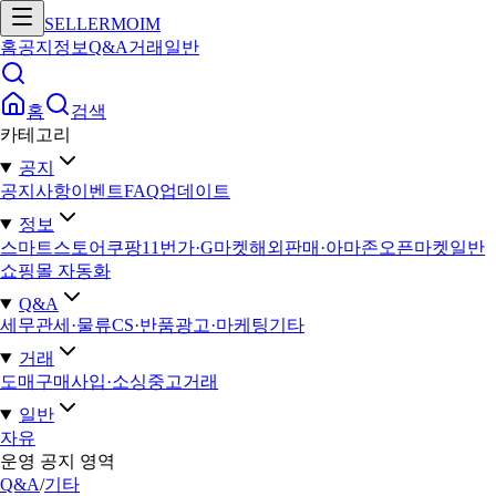
SELLERMOIM
홈
공지
정보
Q&A
거래
일반
홈
검색
카테고리
공지
공지사항
이벤트
FAQ
업데이트
정보
스마트스토어
쿠팡
11번가·G마켓
해외판매·아마존
오픈마켓일반
쇼핑몰 자동화
Q&A
세무
관세·물류
CS·반품
광고·마케팅
기타
거래
도매구매
사입·소싱
중고거래
일반
자유
운영 공지 영역
Q&A
/
기타