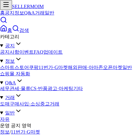
SELLERMOIM
홈
공지
정보
Q&A
거래
일반
홈
검색
카테고리
공지
공지사항
이벤트
FAQ
업데이트
정보
스마트스토어
쿠팡
11번가·G마켓
해외판매·아마존
오픈마켓일반
쇼핑몰 자동화
Q&A
세무
관세·물류
CS·반품
광고·마케팅
기타
거래
도매구매
사입·소싱
중고거래
일반
자유
운영 공지 영역
정보
/
11번가·G마켓