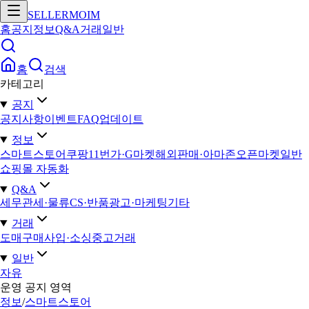
SELLERMOIM
홈
공지
정보
Q&A
거래
일반
홈
검색
카테고리
공지
공지사항
이벤트
FAQ
업데이트
정보
스마트스토어
쿠팡
11번가·G마켓
해외판매·아마존
오픈마켓일반
쇼핑몰 자동화
Q&A
세무
관세·물류
CS·반품
광고·마케팅
기타
거래
도매구매
사입·소싱
중고거래
일반
자유
운영 공지 영역
정보
/
스마트스토어