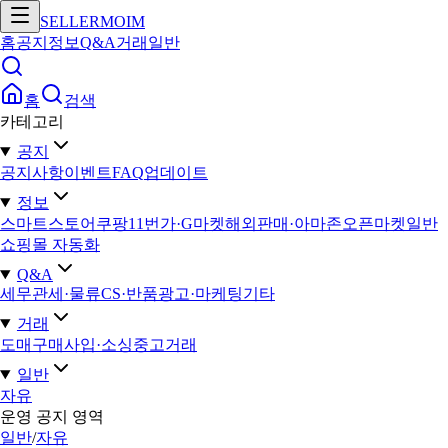
SELLERMOIM
홈
공지
정보
Q&A
거래
일반
홈
검색
카테고리
공지
공지사항
이벤트
FAQ
업데이트
정보
스마트스토어
쿠팡
11번가·G마켓
해외판매·아마존
오픈마켓일반
쇼핑몰 자동화
Q&A
세무
관세·물류
CS·반품
광고·마케팅
기타
거래
도매구매
사입·소싱
중고거래
일반
자유
운영 공지 영역
일반
/
자유