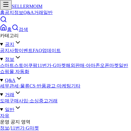
SELLERMOIM
홈
공지
정보
Q&A
거래
일반
홈
검색
카테고리
공지
공지사항
이벤트
FAQ
업데이트
정보
스마트스토어
쿠팡
11번가·G마켓
해외판매·아마존
오픈마켓일반
쇼핑몰 자동화
Q&A
세무
관세·물류
CS·반품
광고·마케팅
기타
거래
도매구매
사입·소싱
중고거래
일반
자유
운영 공지 영역
정보
/
11번가·G마켓